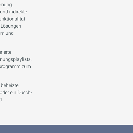
mmung.
und indirekte
unktionalität
-Lösungen
arm und
rierte
nungsplaylists.
geprogramm zum
 beheizte
oder ein Dusch-
d