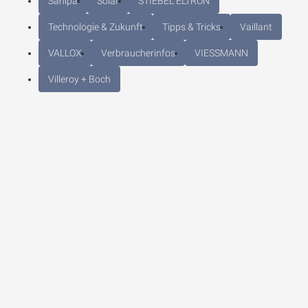
Sanipa
Solar
STIEBEL ELTRON
Technologie & Zukunft
Tipps & Tricks
Vaillant
VALLOX
Verbraucherinfos
VIESSMANN
Villeroy + Boch