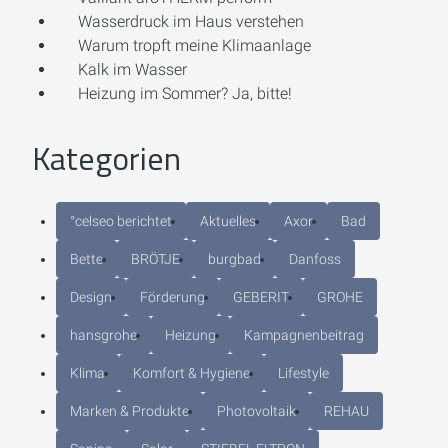
Wasserdruck im Haus verstehen
Warum tropft meine Klimaanlage
Kalk im Wasser
Heizung im Sommer? Ja, bitte!
Kategorien
°celseo berichtet
Aktuelles
Axor
Bad
Bette
BRÖTJE
burgbad
Danfoss
Design
Förderung
GEBERIT
GROHE
hansgrohe
Heizung
Kampagnenbeitrag
Klima
Komfort & Hygiene
Lifestyle
Marken & Produkte
Photovoltaik
REHAU