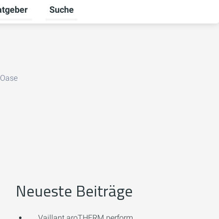
atgeber
Suche
alten
 umschalten
ermenü für Unternehmen umschalten
Untermenü für Ratgeber umschalten
-Oase
Neueste Beiträge
Vaillant aroTHERM perform