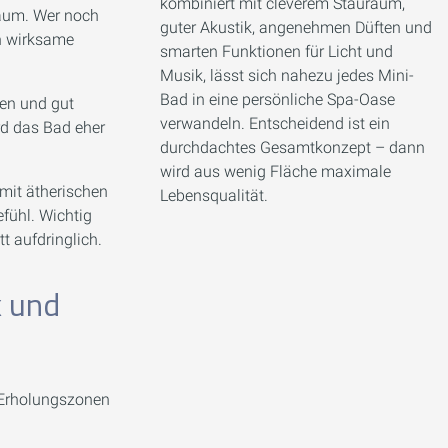
kombiniert mit cleverem Stauraum,
aum. Wer noch
guter Akustik, angenehmen Düften und
h wirksame
smarten Funktionen für Licht und
Musik, lässt sich nahezu jedes Mini-
Bad in eine persönliche Spa-Oase
en und gut
verwandeln. Entscheidend ist ein
rd das Bad eher
durchdachtes Gesamtkonzept – dann
wird aus wenig Fläche maximale
mit ätherischen
Lebensqualität.
efühl. Wichtig
t aufdringlich.
k und
e Erholungszonen