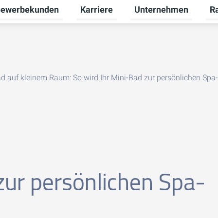
ewerbekunden
Karriere
Unternehmen
R
termenü für Privatkunden umschalten
Untermenü für Gewerbekunden umsch
Untermenü für Karriere
Unt
d auf kleinem Raum: So wird Ihr Mini-Bad zur persönlichen Spa
zur persönlichen Spa-