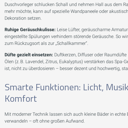
Duschvorleger schlucken Schall und nehmen Hall aus dem R
mehr möchte, kann auf spezielle Wandpaneele oder akustisc
Dekoration setzen.
Ruhige Geräuschkulisse:
Leise Lüfter, geräuscharme Armatur
eingestellte Spülungen verhindern störende Geräusche. So wi
zum Rückzugsort als zur „Schallkammer“.
Düfte gezielt einsetzen:
Duftkerzen, Diffuser oder Raumdüfte 
Ölen (z. B. Lavendel, Zitrus, Eukalyptus) verstärken das Spa-G
ist, nicht zu überdosieren – besser dezent und hochwertig, stat
Smarte Funktionen: Licht, Musi
Komfort
Mit moderner Technik lassen sich auch kleine Bäder in echt
verwandeln – oft ohne großen Aufwand.