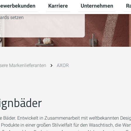
ewerbekunden
Karriere
Unternehmen
R
termenü für Privatkunden umschalten
Untermenü für Gewerbekunden umsch
Untermenü für Karriere
Unt
ards setzen
sere Markenlieferanten
AXOR
signbäder
se Bäder. Entwickelt in Zusammenarbeit mit weltbekannten Design
odukte in einer großen Stilvielfalt für den Waschtisch, die Wa