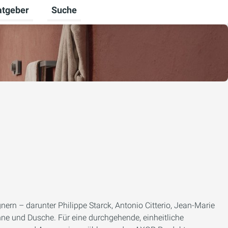
atgeber
Suche
alten
 umschalten
ermenü für Unternehmen umschalten
Untermenü für Ratgeber umschalten
ern – darunter Philippe Starck, Antonio Citterio, Jean-Marie
nne und Dusche. Für eine durchgehende, einheitliche