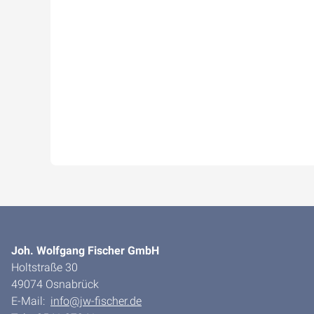
Joh. Wolfgang Fischer GmbH
Holtstraße 30
49074 Osnabrück
E-Mail:
info@jw-fischer.de