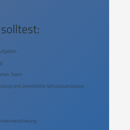
solltest:
Aufgaben
ng
ierten Team
eidung und persönliche Schutzausrüstung
rankenversicherung