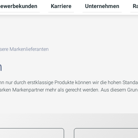
ewerbekunden
Karriere
Unternehmen
R
termenü für Privatkunden umschalten
Untermenü für Gewerbekunden umsch
Untermenü für Karriere
Unt
sere Markenlieferanten
n
Denn nur durch erstklassige Produkte können wir die hohen Stand
tarken Markenpartner mehr als gerecht werden. Aus diesem Grund 