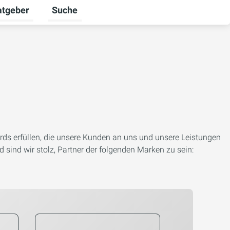
atgeber
Suche
alten
 umschalten
ermenü für Unternehmen umschalten
Untermenü für Ratgeber umschalten
ards erfüllen, die unsere Kunden an uns und unsere Leistungen
sind wir stolz, Partner der folgenden Marken zu sein: