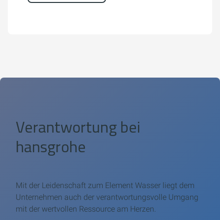
Verantwortung bei
hansgrohe
Mit der Leidenschaft zum Element Wasser liegt dem
Unternehmen auch der verantwortungsvolle Umgang
mit der wertvollen Ressource am Herzen.