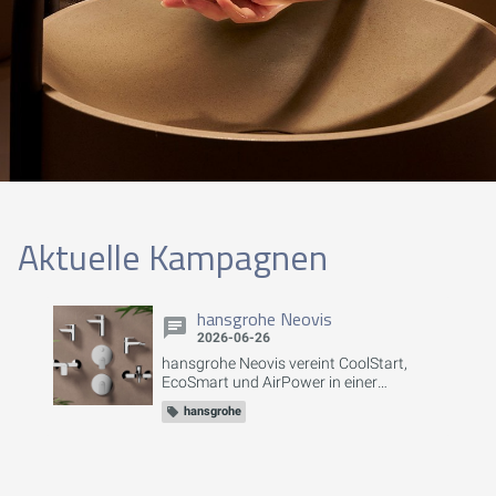
Aktuelle Kampagnen
hansgrohe Neovis
2026-06-26
hansgrohe Neovis vereint CoolStart,
EcoSmart und AirPower in einer
Armaturenlinie für Waschtisch, Bidet,
hansgrohe
Dusche und Badewanne –
energiesparend, wassereffizient und
komfortabel.