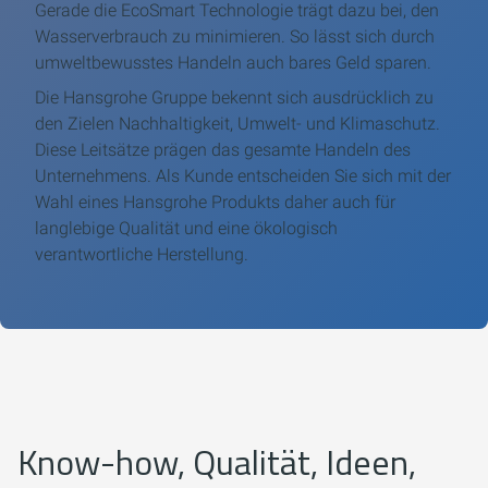
Gerade die EcoSmart Technologie trägt dazu bei, den
Wasserverbrauch zu minimieren. So lässt sich durch
umweltbewusstes Handeln auch bares Geld sparen.
Die Hansgrohe Gruppe bekennt sich ausdrücklich zu
den Zielen Nachhaltigkeit, Umwelt- und Klimaschutz.
Diese Leitsätze prägen das gesamte Handeln des
Unternehmens. Als Kunde entscheiden Sie sich mit der
Wahl eines Hansgrohe Produkts daher auch für
langlebige Qualität und eine ökologisch
verantwortliche Herstellung.
Know-how, Qualität, Ideen,