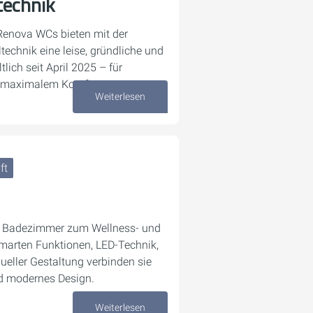
technik
Renova WCs bieten mit der
echnik eine leise, gründliche und
lich seit April 2025 – für
 maximalem Komfort.
Weiterlesen
16. Oktober 2025
ft
s Badezimmer zum Wellness- und
marten Funktionen, LED-Technik,
ueller Gestaltung verbinden sie
nd modernes Design.
Weiterlesen
29. September 2025