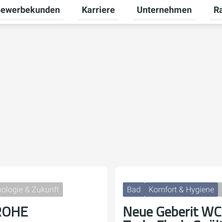
ewerbekunden
Karriere
Unternehmen
R
termenü für Privatkunden umschalten
Untermenü für Gewerbekunden umsch
Untermenü für Karriere
Unt
ologie & Zukunft
Bad
Komfort & Hygiene
ROHE
Neue Geberit WC