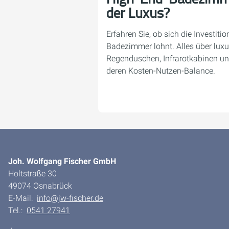
der Luxus?
Erfahren Sie, ob sich die Investitio
Badezimmer lohnt. Alles über luxu
Regenduschen, Infrarotkabinen u
deren Kosten-Nutzen-Balance.
Joh. Wolfgang Fischer GmbH
Holtstraße 30
49074 Osnabrück
E-Mail:
info@jw-fischer.de
Tel.:
0541 27941