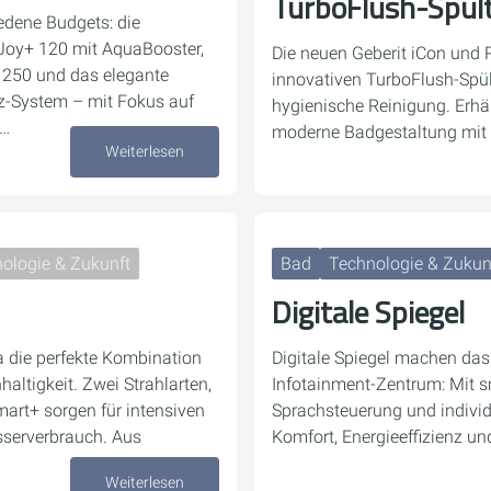
TurboFlush-Spül
dene Budgets: die
Joy+ 120 mit AquaBooster,
Die neuen Geberit iCon und 
t 250 und das elegante
innovativen TurboFlush-Spült
z-System – mit Fokus auf
hygienische Reinigung. Erhält
e…
moderne Badgestaltung mit
Weiterlesen
15. Juni 2026
ologie & Zukunft
Bad
Technologie & Zukun
Digitale Spiegel
a die perfekte Kombination
Digitale Spiegel machen da
haltigkeit. Zwei Strahlarten,
Infotainment-Zentrum: Mit s
rt+ sorgen für intensiven
Sprachsteuerung und individ
serverbrauch. Aus
Komfort, Energieeffizienz u
Weiterlesen