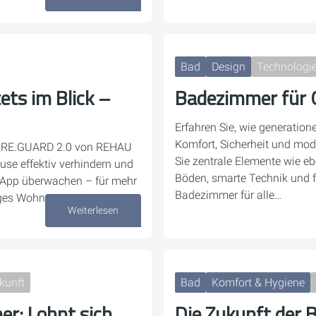
07. Oktober 2025
Bad
Design
Technologie
ets im Blick –
Badezimmer für 
Erfahren Sie, wie generatio
Komfort, Sicherheit und mod
g RE.GUARD 2.0 von REHAU
Sie zentrale Elemente wie e
se effektiv verhindern und
Böden, smarte Technik und fl
 App überwachen – für mehr
Badezimmer für alle…
iges Wohn
Weiterlesen
19. September 2025
kunft
Bad
Komfort & Hygiene
r: Lohnt sich
Die Zukunft der