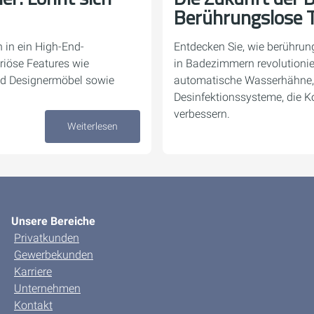
Berührungslose 
n in ein High-End-
Entdecken Sie, wie berührun
riöse Features wie
in Badezimmern revolutionie
nd Designermöbel sowie
automatische Wasserhähne,
Desinfektionssysteme, die 
verbessern.
Weiterlesen
16. November 2024
Unsere Bereiche
Privatkunden
Gewerbekunden
Karriere
Unternehmen
Kontakt