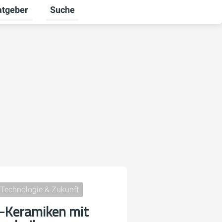
atgeber
Suche
alten
 umschalten
ermenü für Unternehmen umschalten
Untermenü für Ratgeber umschalten
Technologie & Zukunft
-Keramiken mit