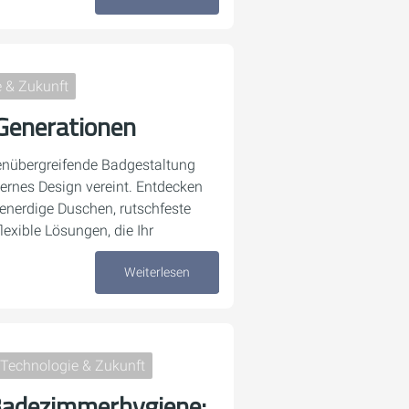
 & Zukunft
Generationen
nenübergreifende Badgestaltung
ernes Design vereint. Entdecken
benerdige Duschen, rutschfeste
exible Lösungen, die Ihr
Weiterlesen
08. Juli 2025
Technologie & Zukunft
 Badezimmerhygiene: