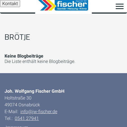
Kontakt
BRÖTJE
Keine Blogbeiträge
Die Liste enthält keine Blogbeiträge.
Joh. Wolfgang Fischer GmbH
Holtstraße 30
49074 Osnabrück
E-Mail:
info@jw-fischer.de
Tel.:
0541 27941