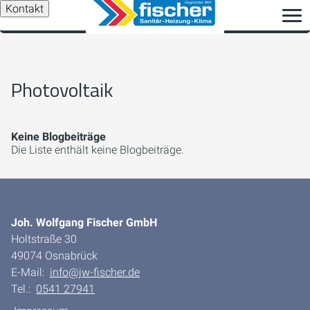
Kontakt
Photovoltaik
Keine Blogbeiträge
Die Liste enthält keine Blogbeiträge.
Joh. Wolfgang Fischer GmbH
Holtstraße 30
49074 Osnabrück
E-Mail:
info@jw-fischer.de
Tel.:
0541 27941