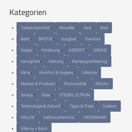
Kategorien
°celseo berichtet
Aktuelles
Axor
Bad
Bette
BRÖTJE
burgbad
Danfoss
Design
Förderung
GEBERIT
GROHE
hansgrohe
Heizung
Kampagnenbeitrag
Klima
Komfort & Hygiene
Lifestyle
Marken & Produkte
Photovoltaik
REHAU
Sanipa
Solar
STIEBEL ELTRON
Technologie & Zukunft
Tipps & Tricks
Vaillant
VALLOX
Verbraucherinfos
VIESSMANN
Villeroy + Boch