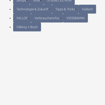
Sanipa
Solar
STIEBEL ELTRON
Technologie & Zukunft
Tipps & Tricks
Vaillant
VALLOX
Verbraucherinfos
VIESSMANN
Villeroy + Boch