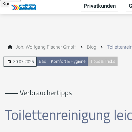
Kontakt
Privatkunden
G
Un
Joh. Wolfgang Fischer GmbH
Blog
Toilettenre
Bad
Komfort & Hygiene
Tipps & Tricks
30.07.2025
⸺ Verbrauchertipps
Toilettenreinigung le