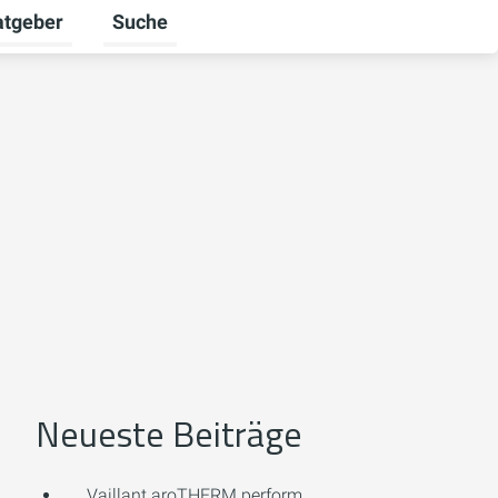
atgeber
Suche
alten
 umschalten
ermenü für Unternehmen umschalten
Untermenü für Ratgeber umschalten
Neueste Beiträge
Vaillant aroTHERM perform