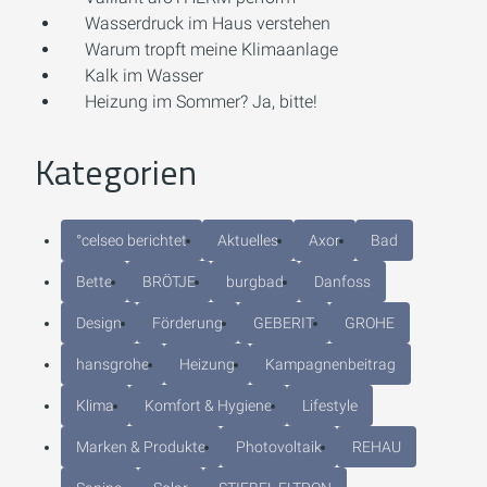
Wasserdruck im Haus verstehen
Warum tropft meine Klimaanlage
Kalk im Wasser
Heizung im Sommer? Ja, bitte!
Kategorien
°celseo berichtet
Aktuelles
Axor
Bad
Bette
BRÖTJE
burgbad
Danfoss
Design
Förderung
GEBERIT
GROHE
hansgrohe
Heizung
Kampagnenbeitrag
Klima
Komfort & Hygiene
Lifestyle
Marken & Produkte
Photovoltaik
REHAU