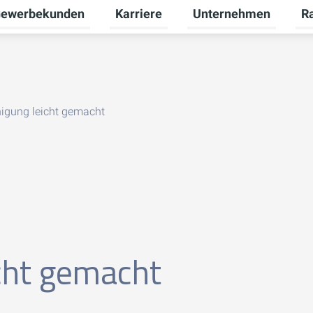
ewerbekunden
Karriere
Unternehmen
R
termenü für Privatkunden umschalten
Untermenü für Gewerbekunden umsch
Untermenü für Karriere
Unt
inigung leicht gemacht
icht gemacht