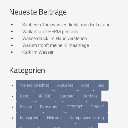
Neueste Beiträge
Sauberes Trinkwasser direkt aus der Leitung
Vaillant aroTHERM perform
Wasserdruck im Haus verstehen
Warum tropft meine Klimaanlage
Kalk im Wasser
Kategorien
°celseo berichtet
Aktuelles
Axor
Bad
Bette
BRÖTJE
burgbad
Danfoss
Design
Förderung
GEBERIT
GROHE
hansgrohe
Heizung
Kampagnenbeitrag