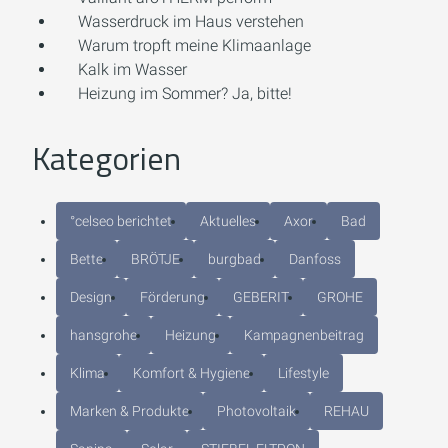
Wasserdruck im Haus verstehen
Warum tropft meine Klimaanlage
Kalk im Wasser
Heizung im Sommer? Ja, bitte!
Kategorien
°celseo berichtet
Aktuelles
Axor
Bad
Bette
BRÖTJE
burgbad
Danfoss
Design
Förderung
GEBERIT
GROHE
hansgrohe
Heizung
Kampagnenbeitrag
Klima
Komfort & Hygiene
Lifestyle
Marken & Produkte
Photovoltaik
REHAU