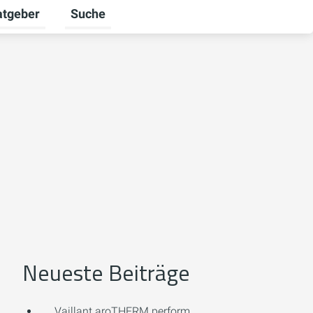
atgeber
Suche
alten
 umschalten
ermenü für Unternehmen umschalten
Untermenü für Ratgeber umschalten
Neueste Beiträge
Vaillant aroTHERM perform