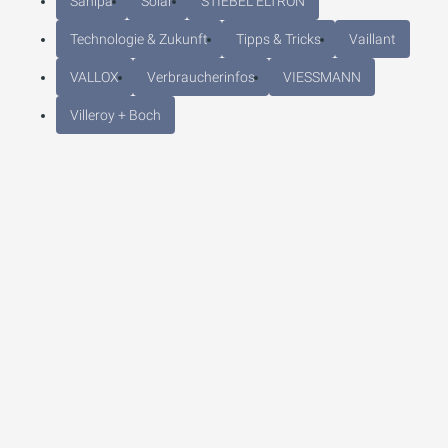
Sanipa
Solar
STIEBEL ELTRON
Technologie & Zukunft
Tipps & Tricks
Vaillant
VALLOX
Verbraucherinfos
VIESSMANN
Villeroy + Boch