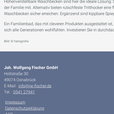
Höhenverstellbare Waschbecken sind hier die ideale Lösung: 
der Familie mit. Alternativ bieten rutschfeste Tritthocker eine
Waschbecken sicher erreichen. Ergänzend sind kippbare Spieg
Ein Familienbad, das mit cleveren Produkten ausgestattet ist, e
sich alle Generationen wohlfühlen. Investieren Sie in durchda
Bild: © hansgrohe
Joh. Wolfgang Fischer GmbH
Holtstraße 30
49074 Osnabrück
E-Mail:
info@jw-fischer.de
Tel.:
0541 27941
Impressum
Datenschutzerklärung