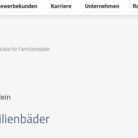
ewerbekunden
Karriere
Unternehmen
R
termenü für Privatkunden umschalten
Untermenü für Gewerbekunden umsch
Untermenü für Karriere
Unt
dukte für Familienbäder
ein
ilienbäder