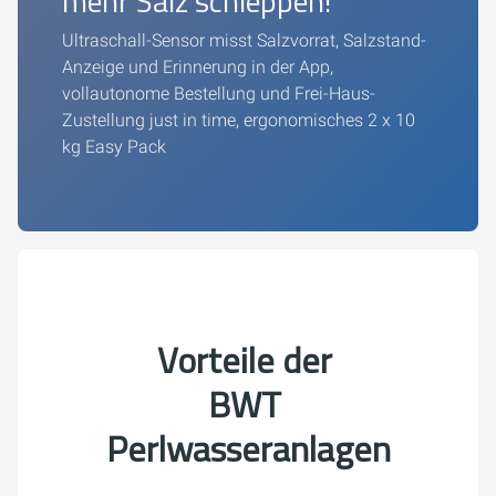
mehr Salz schleppen!
Ultraschall-Sensor misst Salzvorrat, Salzstand-
Anzeige und Erinnerung in der App,
vollautonome Bestellung und Frei-Haus-
Zustellung just in time, ergonomisches 2 x 10
kg Easy Pack
Vorteile der
BWT
Perlwasseranlagen