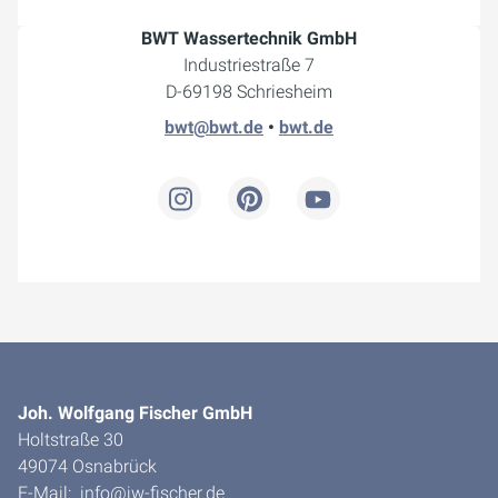
BWT Wassertechnik GmbH
Industriestraße 7
D-69198 Schriesheim
bwt@bwt.de
•
bwt.de
Joh. Wolfgang Fischer GmbH
Holtstraße 30
49074 Osnabrück
E-Mail:
info@jw-fischer.de