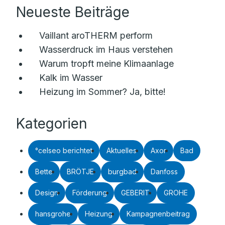
Neueste Beiträge
Vaillant aroTHERM perform
Wasserdruck im Haus verstehen
Warum tropft meine Klimaanlage
Kalk im Wasser
Heizung im Sommer? Ja, bitte!
Kategorien
°celseo berichtet
Aktuelles
Axor
Bad
Bette
BRÖTJE
burgbad
Danfoss
Design
Förderung
GEBERIT
GROHE
hansgrohe
Heizung
Kampagnenbeitrag