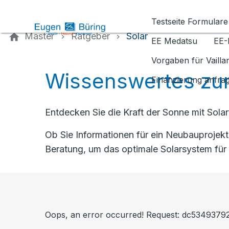
Kontaktieren Sie uns
Testseite Formulare
Master
Ratgeber
Solar
EE Medatsu
EE-
Vorgaben für Vaill
Wissenswertes zum
Finanzierung anfra
Entdecken Sie die Kraft der Sonne mit Sola
Ob Sie Informationen für ein Neubauprojek
Beratung, um das optimale Solarsystem für 
Oops, an error occurred! Request: dc53493