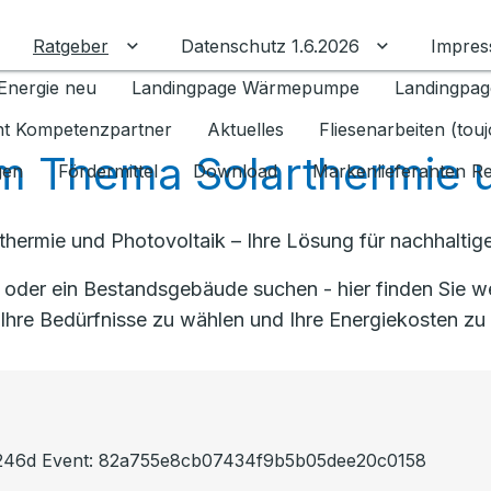
Ratgeber
Datenschutz 1.6.2026
Impre
Untermenü für Ratgeber umschalten
Untermenü f
Energie neu
Landingpage Wärmepumpe
Landingpag
ant Kompetenzpartner
Aktuelles
Fliesenarbeiten (tou
 Thema Solarthermie u
gen
Fördermittel
Download
Markenlieferanten R
rthermie und Photovoltaik – Ihre Lösung für nachhalti
t oder ein Bestandsgebäude suchen - hier finden Sie w
Ihre Bedürfnisse zu wählen und Ihre Energiekosten zu
79246d Event: 82a755e8cb07434f9b5b05dee20c0158