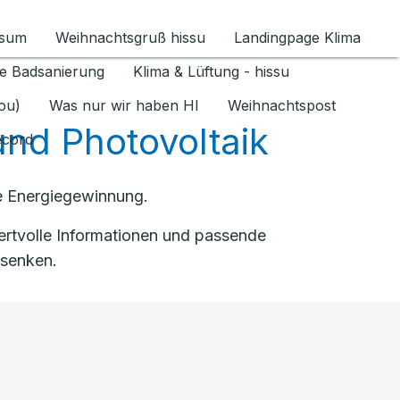
ssum
Weihnachtsgruß hissu
Landingpage Klima
ür Datenschutz 1.6.2026 umschalten
e Badsanierung
Klima & Lüftung - hissu
jou)
Was nur wir haben HI
Weihnachtspost
nd Photovoltaik
ecord
ge Energiegewinnung.
ertvolle Informationen und passende
 senken.