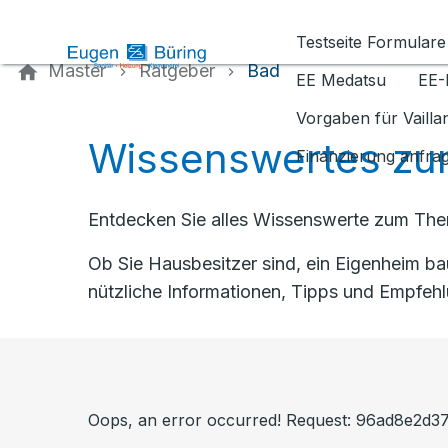
Kontaktieren Sie uns
Testseite Formulare
Master
Ratgeber
Bad
EE Medatsu
EE-
Vorgaben für Vaill
Wissenswertes zu
Finanzierung anfra
Entdecken Sie alles Wissenswerte zum Them
Ob Sie Hausbesitzer sind, ein Eigenheim b
nützliche Informationen, Tipps und Empfeh
Oops, an error occurred! Request: 96ad8e2d