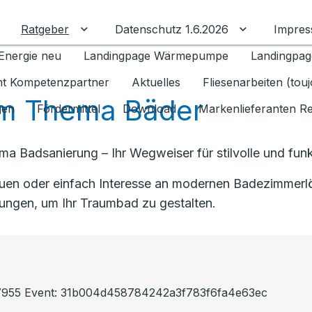
Ratgeber
Datenschutz 1.6.2026
Impre
Untermenü für Ratgeber umschalten
Untermenü f
Energie neu
Landingpage Wärmepumpe
Landingpag
ant Kompetenzpartner
Aktuelles
Fliesenarbeiten (tou
m Thema Bäder
gen
Fördermittel
Download
Markenlieferanten R
a Badsanierung – Ihr Wegweiser für stilvolle und funk
auen oder einfach Interesse an modernen Badezimmerlö
lungen, um Ihr Traumbad zu gestalten.
37955 Event: 31b004d458784242a3f783f6fa4e63ec