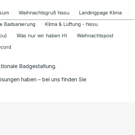
ssum
Weihnachtsgruß hissu
Landingpage Klima
ür Datenschutz 1.6.2026 umschalten
e Badsanierung
Klima & Lüftung - hissu
jou)
Was nur wir haben HI
Weihnachtspost
ecord
tionale Badgestaltung.
sungen haben – bei uns finden Sie