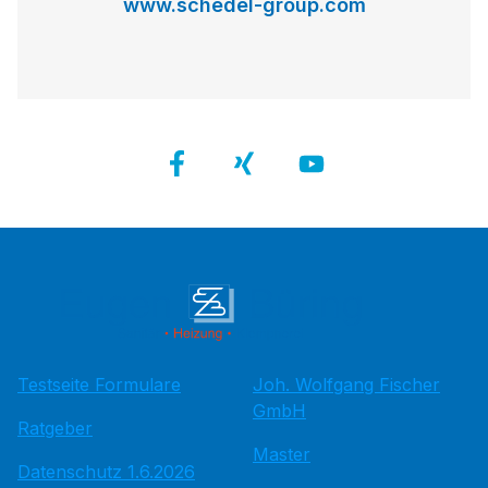
www.schedel-group.com
Testseite Formulare
Joh. Wolfgang Fischer
GmbH
Ratgeber
Master
Datenschutz 1.6.2026