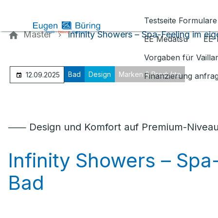
Kontaktieren Sie uns
Testseite Formulare
Master
Infinity Showers – Spa-Feeling im ei
EE Medatsu
EE-
Vorgaben für Vaill
Bad
Design
Marken & Produkte
12.09.2025
Finanzierung anfra
⸺ Design und Komfort auf Premium-Nivea
Infinity Showers – Sp
Bad