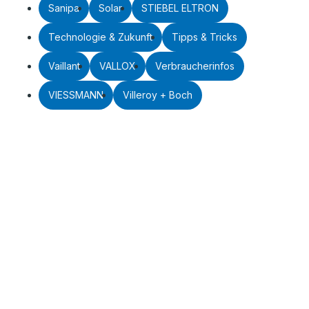
Sanipa
Solar
STIEBEL ELTRON
Technologie & Zukunft
Tipps & Tricks
Vaillant
VALLOX
Verbraucherinfos
VIESSMANN
Villeroy + Boch