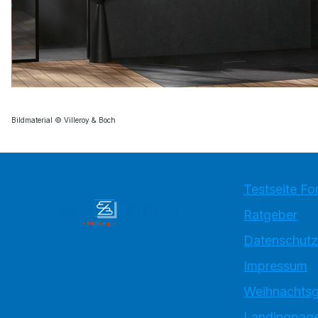
Bildmaterial © Villeroy & Boch
Testseite Fo
Ratgeber
Datenschutz
Impressum
Weihnachtsg
Landingpage