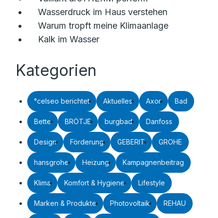
Wasserdruck im Haus verstehen
Warum tropft meine Klimaanlage
Kalk im Wasser
Kategorien
°celseo berichtet
Aktuelles
Axor
Bad
Bette
BRÖTJE
burgbad
Danfoss
Design
Förderung
GEBERIT
GROHE
hansgrohe
Heizung
Kampagnenbeitrag
Klima
Komfort & Hygiene
Lifestyle
Marken & Produkte
Photovoltaik
REHAU