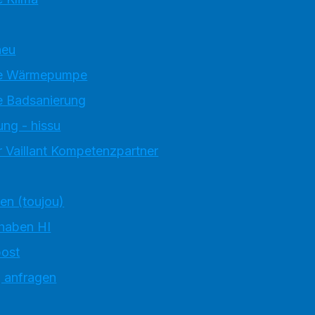
neu
e Wärmepumpe
 Badsanierung
ung - hissu
 Vaillant Kompetenzpartner
ten (toujou)
 haben HI
ost
g anfragen