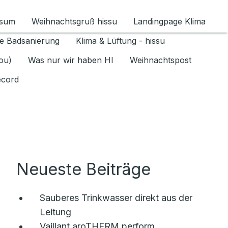
ssum
Weihnachtsgruß hissu
Landingpage Klima
ür Datenschutz 1.6.2026 umschalten
e Badsanierung
Klima & Lüftung - hissu
jou)
Was nur wir haben HI
Weihnachtspost
ecord
Neueste Beiträge
Sauberes Trinkwasser direkt aus der
Leitung
Vaillant aroTHERM perform