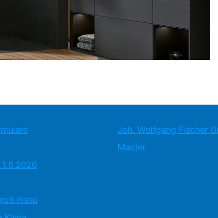
rmulare
Joh. Wolfgang Fischer 
Master
 1.6.2026
ruß hissu
 Klima