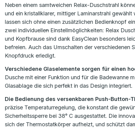
Neben einem samtweichen Relax-Duschstrahl können
und ein kristallklarer, mittiger Laminarstrahl gewä
lassen sich ohne einen zusätzlichen Bedienknopf ei
zwei individuelle
n
Einstellmöglichkeiten: Relax Dusc
und Kopfbrause sind dank EasyClean besonders leich
befreien. Auch das Umschalten der verschiedenen S
Knopfdruck erledigt.
Verschiedene Glaselemente sorgen für einen ho
Dusche mit einer Funktion und für die Badewanne mit 
Glasablage die sich perfekt in das Design integriert.
Die Bedienung des versenkbaren Push-Button-Th
präzise Temperaturregelung, die konstant die gewüns
Sicherheitssperre bei 38° C ausgestattet. Die inno
sich der Thermostatkörper aufheizt, und schützt da