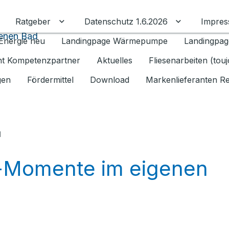
Ratgeber
Datenschutz 1.6.2026
Impre
Untermenü für Ratgeber umschalten
Untermenü f
genen Bad
Energie neu
Landingpage Wärmepumpe
Landingpag
ant Kompetenzpartner
Aktuelles
Fliesenarbeiten (tou
gen
Fördermittel
Download
Markenlieferanten R
u
a-Momente im eigenen