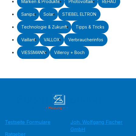
Marken & Produkte
Photovoltaik
REHAU
Sanipa
Solar
STIEBEL ELTRON
Technologie & Zukunft
Tipps & Tricks
Vaillant
VALLOX
Verbraucherinfos
VIESSMANN
Villeroy + Boch
Testseite Formulare
Joh. Wolfgang Fischer
GmbH
Ratgeber