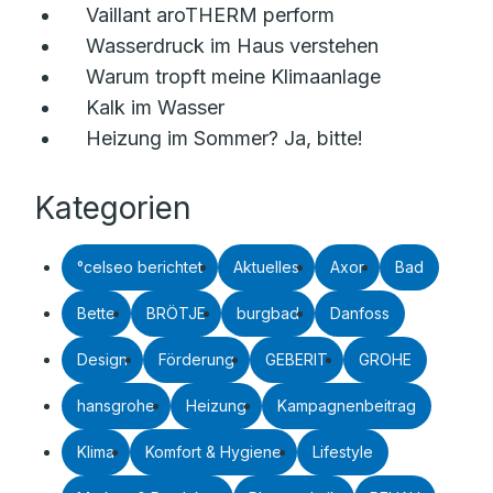
Vaillant aroTHERM perform
Wasserdruck im Haus verstehen
Warum tropft meine Klimaanlage
Kalk im Wasser
Heizung im Sommer? Ja, bitte!
Kategorien
°celseo berichtet
Aktuelles
Axor
Bad
Bette
BRÖTJE
burgbad
Danfoss
Design
Förderung
GEBERIT
GROHE
hansgrohe
Heizung
Kampagnenbeitrag
Klima
Komfort & Hygiene
Lifestyle