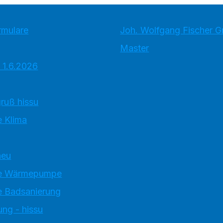
rmulare
Joh. Wolfgang Fischer 
Master
 1.6.2026
ruß hissu
 Klima
neu
e Wärmepumpe
 Badsanierung
ung - hissu