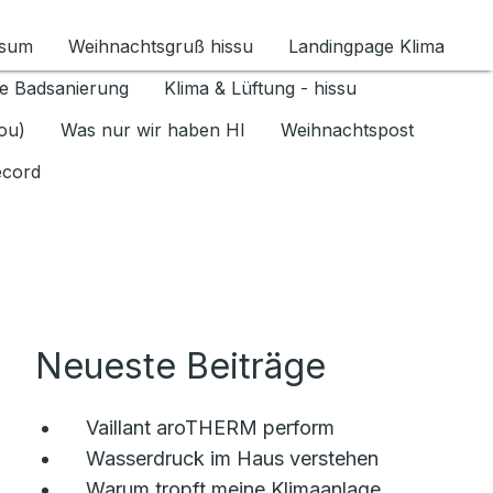
ssum
Weihnachtsgruß hissu
Landingpage Klima
ür Datenschutz 1.6.2026 umschalten
e Badsanierung
Klima & Lüftung - hissu
jou)
Was nur wir haben HI
Weihnachtspost
ecord
Neueste Beiträge
Vaillant aroTHERM perform
Wasserdruck im Haus verstehen
Warum tropft meine Klimaanlage