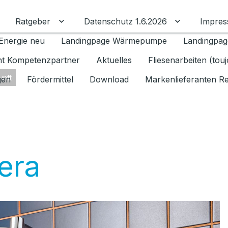
Ratgeber
Datenschutz 1.6.2026
Impre
Untermenü für Ratgeber umschalten
Untermenü f
Energie neu
Landingpage Wärmepumpe
Landingpag
ant Kompetenzpartner
Aktuelles
Fliesenarbeiten (tou
unft
gen
Fördermittel
Download
Markenlieferanten R
era