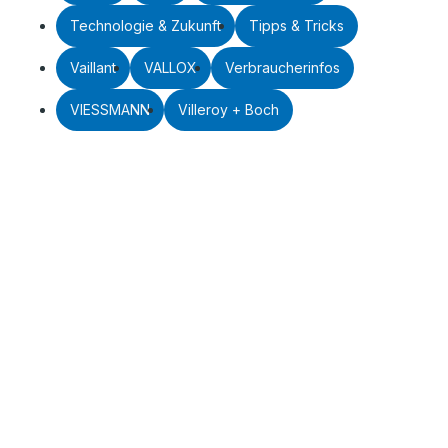
Technologie & Zukunft
Tipps & Tricks
Vaillant
VALLOX
Verbraucherinfos
VIESSMANN
Villeroy + Boch