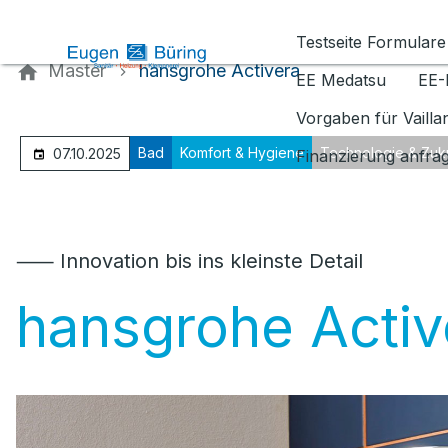
Kontaktieren Sie uns
Testseite Formulare
Master
hansgrohe Activera
EE Medatsu
EE-
Vorgaben für Vaill
Bad
Komfort & Hygiene
Technologie & Zuk
07.10.2025
Finanzierung anfra
⸺ Innovation bis ins kleinste Detail
hansgrohe Activ