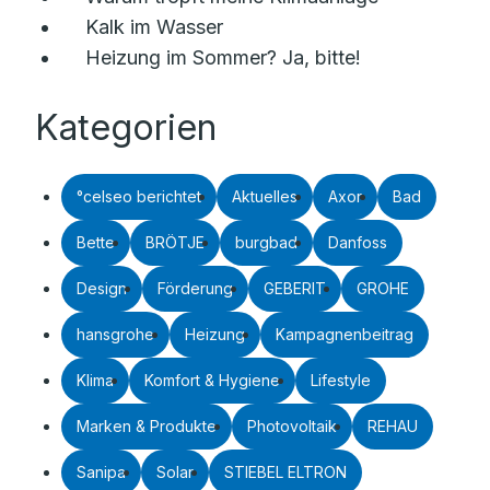
Kalk im Wasser
Heizung im Sommer? Ja, bitte!
Kategorien
°celseo berichtet
Aktuelles
Axor
Bad
Bette
BRÖTJE
burgbad
Danfoss
Design
Förderung
GEBERIT
GROHE
hansgrohe
Heizung
Kampagnenbeitrag
Klima
Komfort & Hygiene
Lifestyle
Marken & Produkte
Photovoltaik
REHAU
Sanipa
Solar
STIEBEL ELTRON