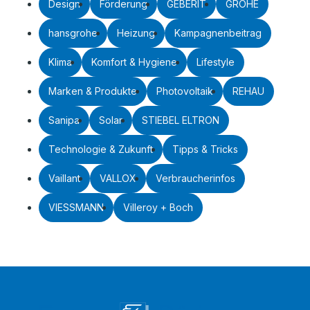
Design
Förderung
GEBERIT
GROHE
hansgrohe
Heizung
Kampagnenbeitrag
Klima
Komfort & Hygiene
Lifestyle
Marken & Produkte
Photovoltaik
REHAU
Sanipa
Solar
STIEBEL ELTRON
Technologie & Zukunft
Tipps & Tricks
Vaillant
VALLOX
Verbraucherinfos
VIESSMANN
Villeroy + Boch