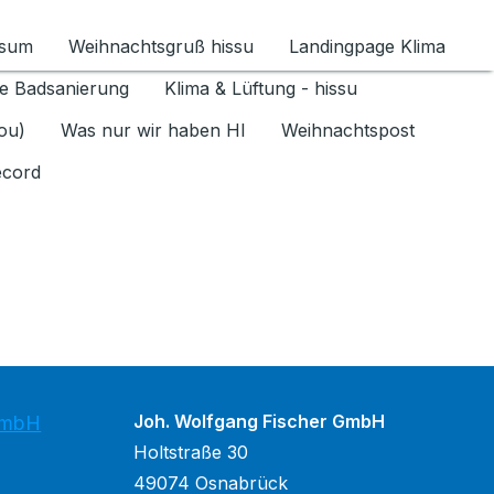
ssum
Weihnachtsgruß hissu
Landingpage Klima
ür Datenschutz 1.6.2026 umschalten
e Badsanierung
Klima & Lüftung - hissu
jou)
Was nur wir haben HI
Weihnachtspost
ecord
Joh. Wolfgang Fischer GmbH
GmbH
Holtstraße 30
49074 Osnabrück