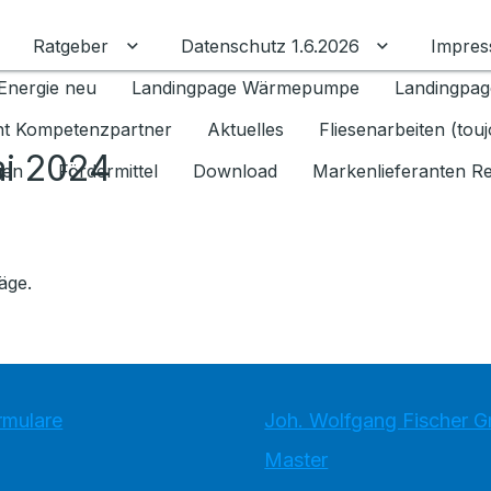
Ratgeber
Datenschutz 1.6.2026
Impre
Untermenü für Ratgeber umschalten
Untermenü f
Energie neu
Landingpage Wärmepumpe
Landingpag
ant Kompetenzpartner
Aktuelles
Fliesenarbeiten (tou
ai 2024
gen
Fördermittel
Download
Markenlieferanten R
äge.
rmulare
Joh. Wolfgang Fischer 
Master