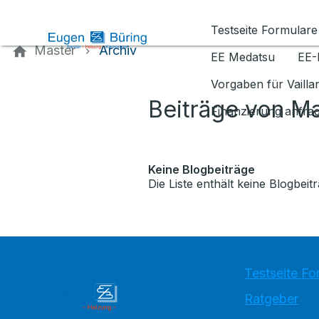
Kontaktieren Sie uns
Testseite Formulare
Master
Archiv
EE Medatsu
EE-
Vorgaben für Vaill
Beiträge von M
Finanzierung anfra
Keine Blogbeiträge
Die Liste enthält keine Blogbeitr
Testseite Fo
Ratgeber