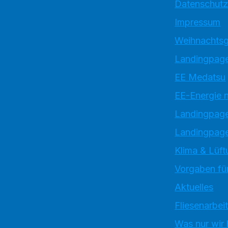
Datenschutz
Impressum
Weihnachtsg
Landingpage
EE Medatsu
EE-Energie 
Landingpag
Landingpage
Klima & Lüft
Vorgaben für
Aktuelles
Fliesenarbei
Was nur wir