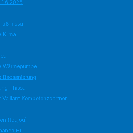
 1.6.2026
ruß hissu
 Klima
neu
e Wärmepumpe
 Badsanierung
ung - hissu
 Vaillant Kompetenzpartner
ten (toujou)
 haben HI