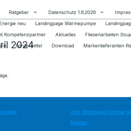
Ratgeber
Datenschutz 1.6.2026
Impre
Untermenü für Ratgeber umschalten
Untermenü f
Energie neu
Landingpage Wärmepumpe
Landingpag
ant Kompetenzpartner
Aktuelles
Fliesenarbeiten (tou
ril 2024
gen
Fördermittel
Download
Markenlieferanten R
äge.
rmulare
Joh. Wolfgang Fischer 
Master