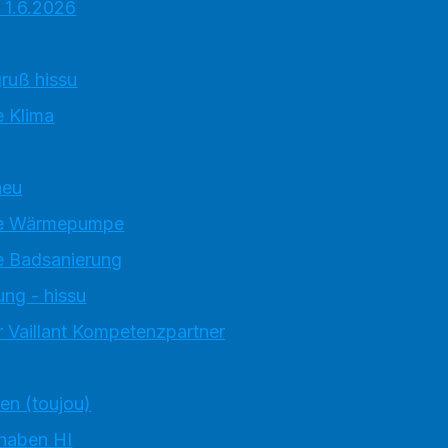
 1.6.2026
ruß hissu
 Klima
neu
e Wärmepumpe
 Badsanierung
ung - hissu
 Vaillant Kompetenzpartner
ten (toujou)
 haben HI