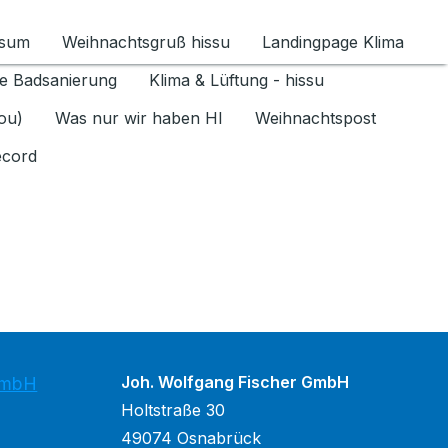
ssum
Weihnachtsgruß hissu
Landingpage Klima
ür Datenschutz 1.6.2026 umschalten
e Badsanierung
Klima & Lüftung - hissu
jou)
Was nur wir haben HI
Weihnachtspost
ecord
Joh. Wolfgang Fischer GmbH
GmbH
Holtstraße 30
49074 Osnabrück