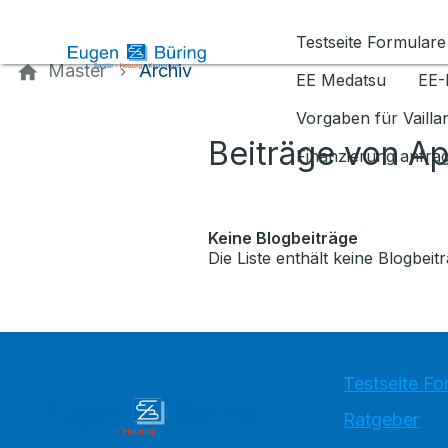
Kontaktieren Sie uns
Testseite Formulare
Master
Archiv
EE Medatsu
EE-
Vorgaben für Vaill
Beiträge von Ap
Finanzierung anfra
Keine Blogbeiträge
Die Liste enthält keine Blogbeitr
Testseite Fo
Ratgeber