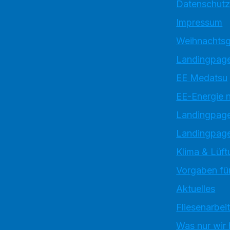
Datenschutz
Impressum
Weihnachtsg
Landingpage
EE Medatsu
EE-Energie 
Landingpag
Landingpage
Klima & Lüft
Vorgaben für
Aktuelles
Fliesenarbei
Was nur wir